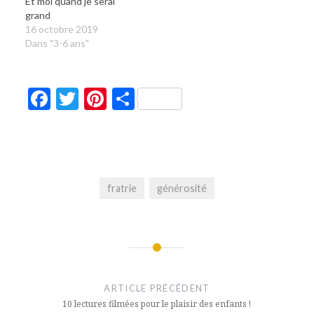
Et moi quand je serai
grand
16 octobre 2019
Dans "3-6 ans"
Facebook
Twitter
Pinterest
Partager
fratrie
générosité
Navigation
de
ARTICLE PRÉCÉDENT
l’article
10 lectures filmées pour le plaisir des enfants !