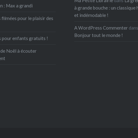
Ma Petite Librairie
dans
La gre
ne veut pas dormir ». Au
n : Max a grandi
à grande bouche : un classique 
ages, Ninon va décrire
et indémodable !
 filmées pour le plaisir des
s…
A WordPress Commenter
dan
Bonjour tout le monde !
 pour enfants gratuits !
 de Noël à écouter
ent