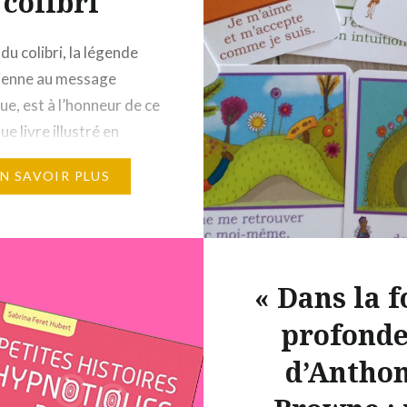
colibri
du colibri, la légende
ienne au message
ue, est à l’honneur de ce
e livre illustré en
découpés par l’artiste
EN SAVOIR PLUS
laga et lu à voix haute.
 Editions Gründ
 « La Sagesse du
» de Pippa Dyrlaga aux
« Dans la f
 Gründ est disponible
e libraire et sur :
profonde
 decitre.fr…
d’Antho