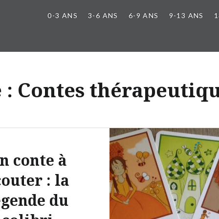
0-3 ANS
3-6 ANS
6-9 ANS
9-13 ANS
1
 :
Contes thérapeutiqu
n conte à
outer : la
égende du