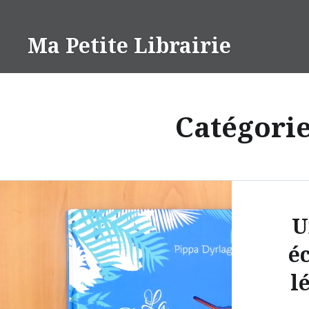
Aller
au
Ma Petite Librairie
contenu
Catégorie
U
éc
l