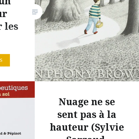
 un
ur
 les
 très
S
doit
a grand-
ituation
a un
Nuage ne se
unter la
 couper à
sent pas à la
de.
hauteur (Sylvie
décision