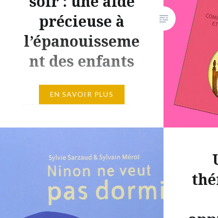
soir : une aide
précieuse à
l’épanouisseme
nt des enfants
Sabrina Feret Hubert est
EN SAVOIR PLUS
hypnopraticienne. Elle a testé
dans son cabinet des histoires
pour aider les enfants à
surmonter leurs blessures, avoir
confiance en eux, exprimer leurs
émotions, développer leur
thé
optimisme, … Le livre que je vous
présente regroupe 11 de ces
histoires qui dépassent donc le