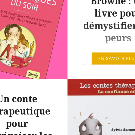
Browne :
livre po
démystifier
peurs
L’histoire de ce livre est
EN SAVOIR PLU
simple : un petit garçon 
emmener un gâteau à s
mère malade. Là où la s
se complique est qu’il y 
Un conte
choix à faire : soit empr
route (trajet long) soit
rapeutique
travers la forêt profon
pour
Notre héros prend une 
qui va donner lieu…