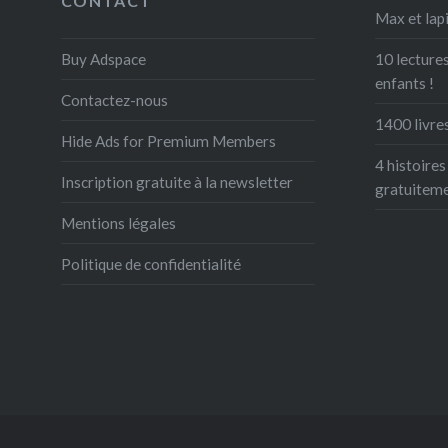
CONTACT
« Ninon 
Max et lapi
fil des p
Buy Adspace
10 lectures
les peur
enfants !
Contactez-nous
1400 livres
Hide Ads for Premium Members
4 histoires
Inscription gratuite à la newsletter
gratuitem
Mentions légales
Politique de confidentialité