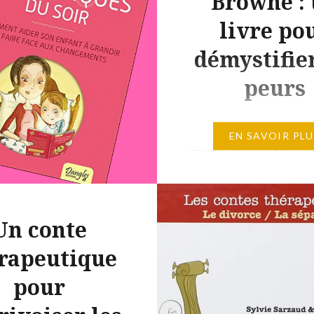
Browne :
livre po
démystifier
peurs
L’histoire de ce livre est
EN SAVOIR PLU
simple : un petit garçon 
emmener un gâteau à s
mère malade. Là où la s
se complique est qu’il y 
Un conte
choix à faire : soit empr
route (trajet long) soit
rapeutique
travers la forêt profon
pour
Notre héros prend une 
qui va donner lieu…