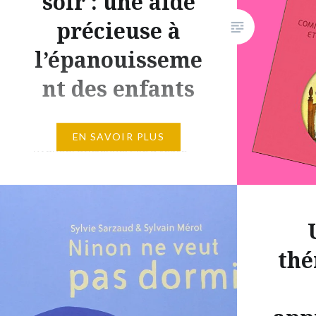
soir : une aide
précieuse à
l’épanouisseme
nt des enfants
Sabrina Feret Hubert est
EN SAVOIR PLUS
hypnopraticienne. Elle a testé
dans son cabinet des histoires
pour aider les enfants à
surmonter leurs blessures, avoir
confiance en eux, exprimer leurs
émotions, développer leur
thé
optimisme, … Le livre que je vous
présente regroupe 11 de ces
histoires qui dépassent donc le