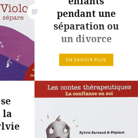
enfants
pendant une
séparation ou
un divorce
« Petit Violon assiste impuissant
EN SAVOIR PLUS
à la dégradation de l’ambiance
du trio. Il a beau chanter plus
fort ou faire la toupie sur la
scène, rien n’y fait : il le sait au
 se
fond de lui, Dame Guitare et
Monsieur Piano ne joueront plus
 la
jamais ensemble. Alors Petit
lvie
Violon ne dort plus. Il se dit
que…