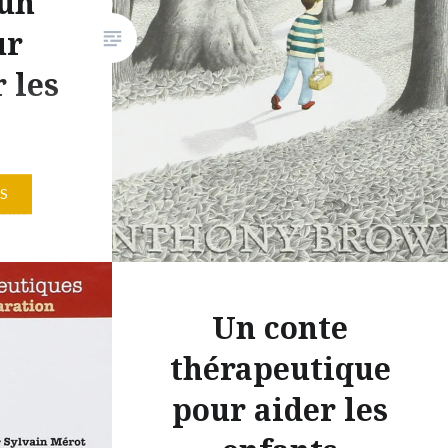
 un
ur
 les
 très
S
doit
a grand-
ituation
a un
Un conte
unter la
 couper à
thérapeutique
de.
pour aider les
décision