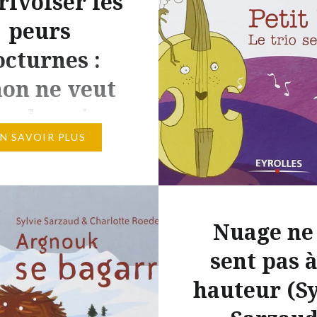
rivoiser les
peurs
octurnes :
on ne veut
as dormir
EN SAVOIR PLUS
sait bien, dès que la
’éteint, les monstres et
ne sorcière de sa chambre
de l’armoire et du coffre
Nuage ne
…C’était mieux avant
sent pas à
le dormait avec ses
 Voici le scénario de ce
hauteur (Sy
érapeutique intitulé