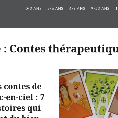
0-3 ANS
3-6 ANS
6-9 ANS
9-13 ANS
1
 :
Contes thérapeutiqu
s contes de
c-en-ciel : 7
stoires qui