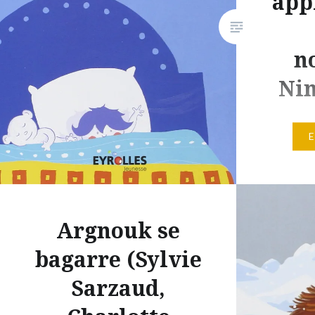
app
simple objectif de
l’endormissement pour pénétrer
n
dans le domaine…
Nin
p
Ninon le 
lumière s
la vilai
sortent 
Argnouk se
à jouets
bagarre (Sylvie
quand el
parents…
Sarzaud,
conte th