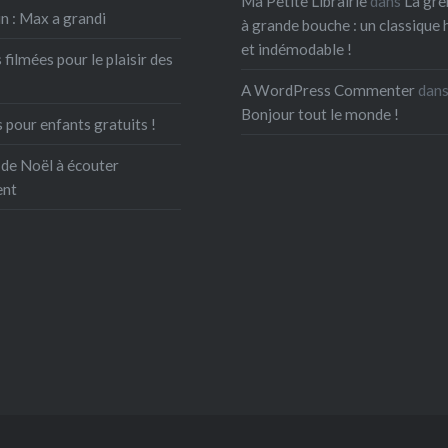
Ma Petite Librairie
dans
La gre
n : Max a grandi
à grande bouche : un classique 
et indémodable !
 filmées pour le plaisir des
A WordPress Commenter
dan
Bonjour tout le monde !
 pour enfants gratuits !
 de Noël à écouter
ent