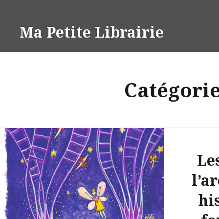
Aller
au
Ma Petite Librairie
contenu
Catégorie
Le
l’ar
hi