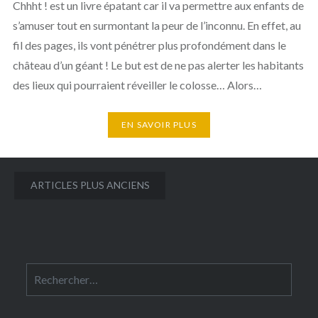
Chhht ! est un livre épatant car il va permettre aux enfants de
s’amuser tout en surmontant la peur de l’inconnu. En effet, au
fil des pages, ils vont pénétrer plus profondément dans le
château d’un géant ! Le but est de ne pas alerter les habitants
des lieux qui pourraient réveiller le colosse… Alors…
EN SAVOIR PLUS
Navigation
ARTICLES PLUS ANCIENS
des
articles
Rechercher :