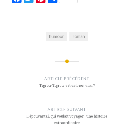
humour
roman
Navigation
de
ARTICLE PRÉCÉDENT
l’article
Tigrou-Tigrou, est-ce bien vrai ?
ARTICLE SUIVANT
L’épouvantail qui voulait voyager : une histoire
extraordinaire