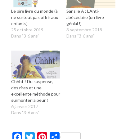
Le pire livre du monde (à
Sans le A : L’Anti-
ne surtout pas offrir aux
abécédaire (un livre
enfants)
génial !)
25 octobre 2019
3 septembre 2018
Dans "3-6 ans"
Dans "3-6 ans"
Chhht ! Du suspense,
des rires et une
excellente méthode pour
surmonter la peur !
6 janvier 2017
Dans "3-6 ans"
Facebook
Twitter
Pinterest
Partager