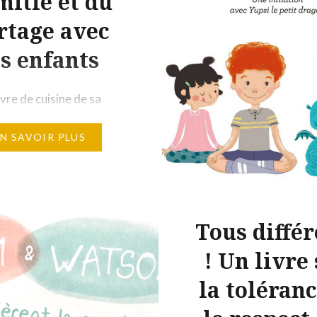
mitié et du
rtage avec
es enfants
ivre de cuisine de sa
ère, Edmond a retrouvé
EN SAVOIR PLUS
e de la soupe à tout. Il
es amis le soir même et
la recette : » Chaque
pporte un ingrédient de
 et le plonge dans l’eau.
Tous différ
qui rend la soupe à tout
! Un livre
 extraordinaire,…
la toléranc