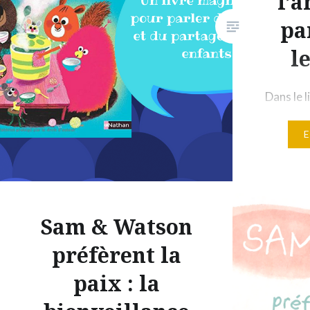
l’a
pa
l
Dans le l
grand-m
la recett
invite s
leur lit 
invité a
son choix
Sam & Watson
Mais ce 
préfèrent la
vraiment
paix : la