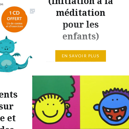
(initiation à la
méditation
pour les
enfants)
Je souhaitais vous parler
EN SAVOIR PLUS
aujourd’hui du livre « La
méditation pour les enfants » de
Marie Christine-Cunin et
Dominique Butet. Cet ouvrage
ents
(et son CD), préfacé par
Matthieu Ricard, permettent
 sur
aux enfants dès 3 ans de s’initier
e et
à la méditation via des rituels,
des exercices de respiration, des