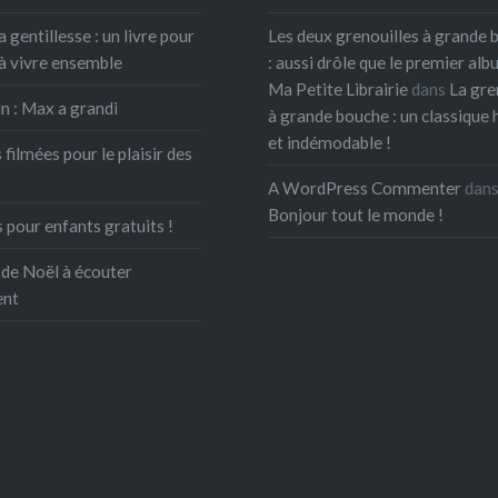
oments de la vie qui
a gentillesse : un livre pour
Les deux grenouilles à grande 
oie…
à vivre ensemble
: aussi drôle que le premier albu
Ma Petite Librairie
dans
La gre
n : Max a grandi
à grande bouche : un classique 
et indémodable !
 filmées pour le plaisir des
A WordPress Commenter
dan
Bonjour tout le monde !
 pour enfants gratuits !
 de Noël à écouter
ent