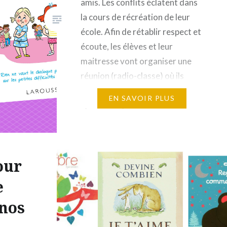
amis. Les conflits éclatent dans
la cours de récréation de leur
école. Afin de rétablir respect et
écoute, les élèves et leur
maitresse vont organiser une
réunion (radio-classe) où ils
s’exprimeront sur l’amitié.
EN SAVOIR PLUS
Qu’est-ce que l’amitié ? C’est se
permettre de dire oui quand
nous ne sommes…
our
e
 nos