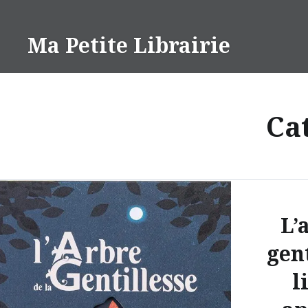
Aller
au
Ma Petite Librairie
contenu
Ca
L’
gent
l