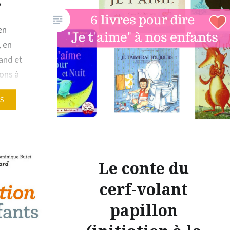
s
en
, en
and et
ons à
 nous les
S
 de 6
r
porel qui
à grandir
Le conte du
e si
mal…
cerf-volant
papillon