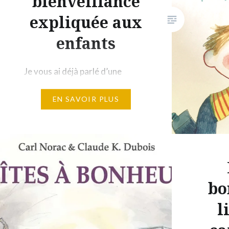
bienveillance
expliquée aux
enfants
Je vous ai déjà parlé d’une
collection que j’apprécie. Celle
EN SAVOIR PLUS
des Sam & Watson, le petit
garçon et son sage chat.
Aujourd’hui, je vous présente
l’album consacré à la paix. Les
enfants y trouveront une
définition de ce qu’est la paix et
bo
une description des différentes
l
façons de l’appliquer au
quotidien. Le message essentiel