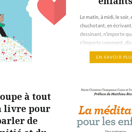
enfant
Le matin, à midi, le soir, 
chuchotant, en écrivant
dessinant, n’importe qu
n’importe comment, dis
nos enfants à quel point
EN SAVOIR PLU
aimons. Cette sélection
livres évoque cet amou
inconditionnel et intem
aide à se construire et 
soupe à tout
en s’épanouissant. Mêm
vous, parents, avez du 
n livre pour
parler de