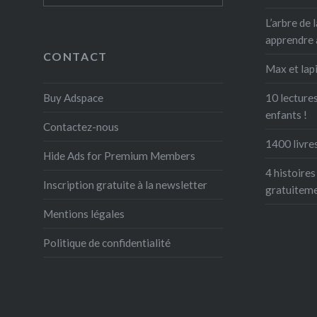
micros m
L’arbre de l
font la j
apprendre 
CONTACT
Max et lapi
Buy Adspace
10 lectures
enfants !
Contactez-nous
1400 livres
Hide Ads for Premium Members
4 histoires
Inscription gratuite à la newsletter
gratuitem
Mentions légales
Politique de confidentialité