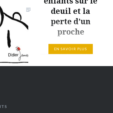
enfants sur le
deuil et la
perte d’un
proche
Et après… : un livre sensible pour
EN SAVOIR PLUS
les enfants sur le deuil et la
perte d’un proche Et après… est
un beau livre qui pourra servir
de médiateur avec les enfants
pour aborder les thèmes du
deuil et de la mort. Tous les
mercredis, Petit Lapin passe du
temps chez sa Mamie chérie. Ils
NTS
font…