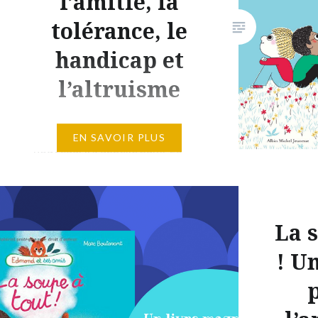
l’amitié, la
tolérance, le
handicap et
l’altruisme
« Aujourd’hui à l’école, il y a un
EN SAVOIR PLUS
nouveau. Il s’appelle Sam. Le
problème avec ce nouveau, ce
n’est pas qu’il est nouveau, c’est
qu’il est différent. Il ne fait rien
La 
comme les autres. » En effet,
Sam regarde le ciel…au lieu de
! U
jouer à la toupie, à chat glacé ou
à l’épervier comme les autres…