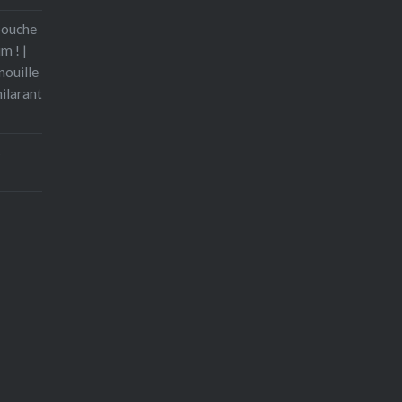
bouche
m ! |
nouille
hilarant
s