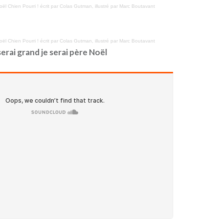
ël Chien Pourri ! écrit par Colas Gutman, illustré par Marc Boutavant
ël Chien Pourri ! écrit par Colas Gutman, illustré par Marc Boutavant
erai grand je serai père Noël