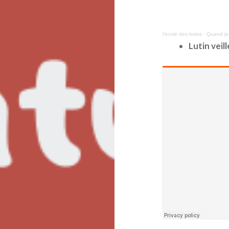
l’école des loisirs
·
Quand je 
Lutin veill