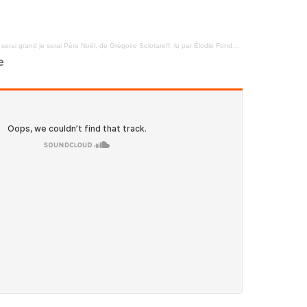
serai grand je serai Père Noël, de Grégoire Solotareff, lu par Élodie Fondacci
e