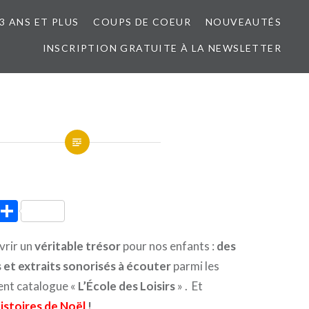
3 ANS ET PLUS
COUPS DE COEUR
NOUVEAUTÉS
INSCRIPTION GRATUITE À LA NEWSLETTER
ook
tter
Pinterest
Partager
vrir un
véritable trésor
pour nos enfants :
des
s et extraits sonorisés à écouter
parmi les
lent catalogue «
L’École des Loisirs
» . Et
istoires de Noël
!