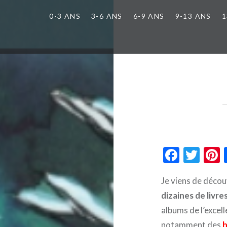
0-3 ANS
3-6 ANS
6-9 ANS
9-13 ANS
1
Faceb
Twi
Je viens de décou
dizaines de livre
albums de l’excel
notamment des
h