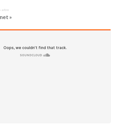
 arbre
net »