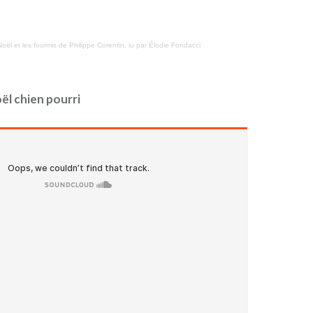
oël et les fourmis de Philippe Corentin, lu par Élodie Fondacci
ël chien pourri