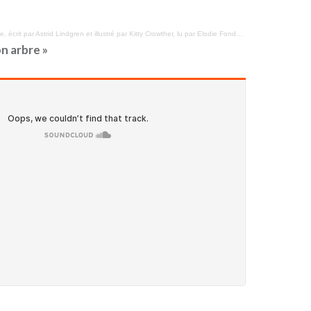
le, écrit par Astrid Lindgren et illustré par Kitty Crowther, lu par Elodie Fondacci
n arbre »