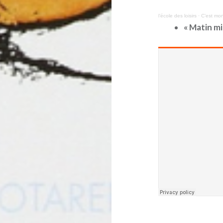
l’école des loisirs
·
C’est mon
« Matin mi