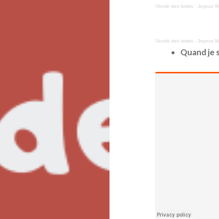
l’école des loisirs
·
Joyeux No
l’école des loisirs
·
Joyeux No
Quand je s