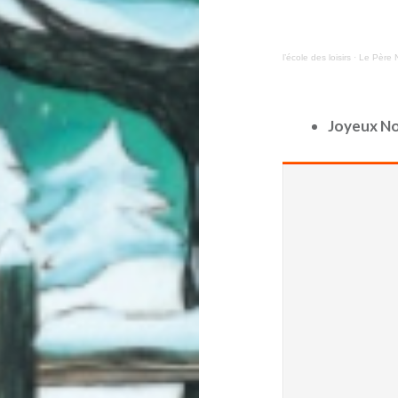
l’école des loisirs
·
Le Père N
Joyeux No