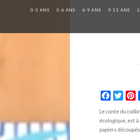
0-3 ANS
3-6 ANS
6-9 ANS
9-13 ANS
1
Faceb
Twi
Le conte du colib
écologique, est à 
papiers découpés p