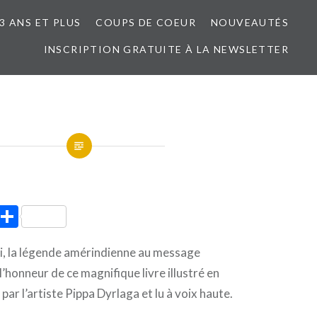
3 ANS ET PLUS
COUPS DE COEUR
NOUVEAUTÉS
INSCRIPTION GRATUITE À LA NEWSLETTER
ook
tter
Pinterest
Partager
ri, la légende amérindienne au message
l’honneur de ce magnifique livre illustré en
ar l’artiste Pippa Dyrlaga et lu à voix haute.