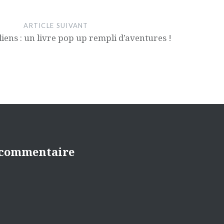
ARTICLE SUIVANT
diens : un livre pop up rempli d’aventures !
 commentaire