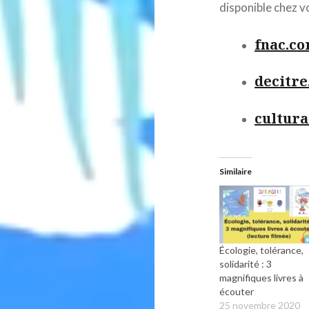
disponible chez vo
fnac.c
decitre
cultur
Similaire
Écologie, tolérance,
solidarité : 3
magnifiques livres à
écouter
25 novembre 2020