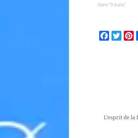
Dans "3-6 ans"
Faceb
Twi
Navigation
de
l’article
L’esprit de la