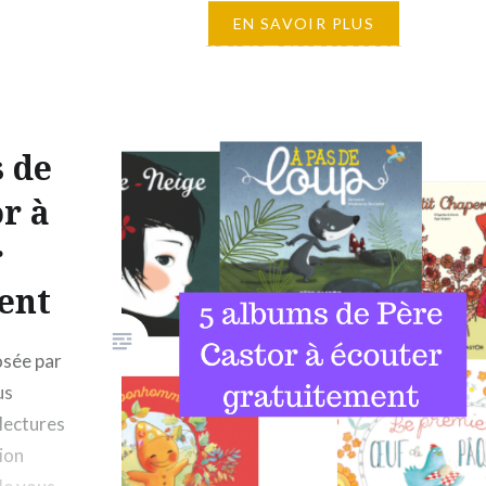
EN SAVOIR PLUS
aux enfants
« L’histoire d’un escargot qui
découvrit l’importance de la
s de
lenteur » de Luis Sepùlveda
(illustrée par Joëlle Jolivet) est
r à
une fable magnifique à raconter
r
aux enfants (et à méditer par les
adultes). Ce livre raconte la
ent
quête d’un escargot qui
traverse une prise de
osée par
conscience en cherchant des
us
réponses sur deux sujets qui le
lectures
« dérangent » : Il…
ion