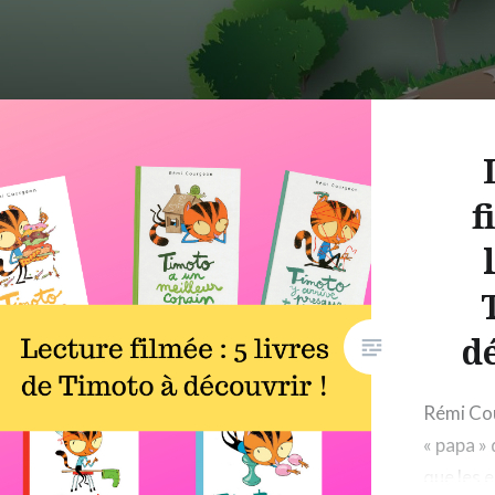
f
d
Rémi Cou
« papa »
que les 