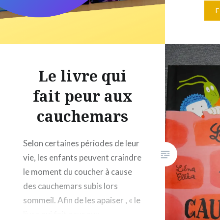
éditeurs 
que quel
rendent
et font d
! 9 livre
Le livre qui
livres c
fait peur aux
(playlist
cauchemars
des Lois
Selon certaines périodes de leur
vie, les enfants peuvent craindre
le moment du coucher à cause
des cauchemars subis lors
sommeil. Afin de les apaiser , « le
livre qui fait peur aux