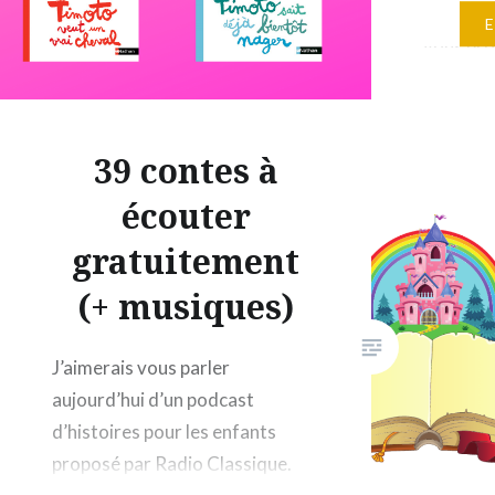
ne le con
vous pro
tomes de
filmée pa
Merci au
39 contes à
Rémi Cou
écouter
Amusez-
gratuitement
(+ musiques)
J’aimerais vous parler
aujourd’hui d’un podcast
d’histoires pour les enfants
proposé par Radio Classique.