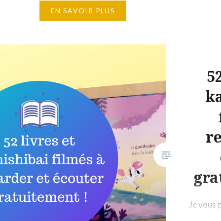
Ces contes magnifiquement lus
EN SAVOIR PLUS
par Elodie Fondacci sont
accompagnés de musiques
classiques qui charment les
oreilles ! Ce que je vous
52
conseille est d’écouter les
histoires et d’en discuter avec
k
les enfants. Vous pouvez aussi
inventer des scénarios
différents ou une…
r
gra
Je vous 
regarder 