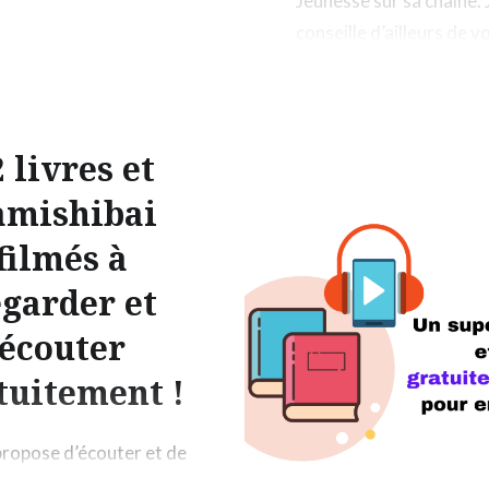
Jeunesse sur sa chaine. 
conseille d’ailleurs de v
abonner sur Youtube af
suivre les prochaines le
mises en ligne.
 livres et
amishibai
filmés à
egarder et
écouter
tuitement !
propose d’écouter et de
les livres filmés par les