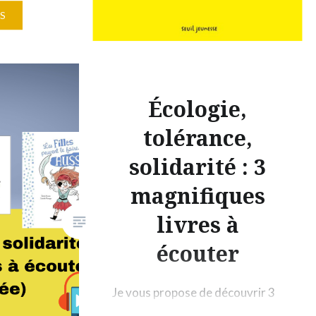
S
lbum
enfants
parents).
 qui
Écologie,
tolérance,
e de
nt est
solidarité : 3
il sait
magnifiques
es
livres à
humour,
ant
écouter
Je vous propose de découvrir 3
magnifiques livres que les