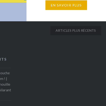
EN SAVOIR PLUS
éditions Gründ nous offrent en
lecture filmée. Ils permettront
d’aborder les sujets du sexisme,
de la tolérance, de la solidarité,
ARTICLES PLUS RÉCENTS
de la confiance en soi et de
l’écologie. Splash (Arree Chung)
: Au début, il y avait trois
couleurs, les Rouges, les Jaunes
NTS
et les…
bouche
m ! |
nouille
hilarant
s