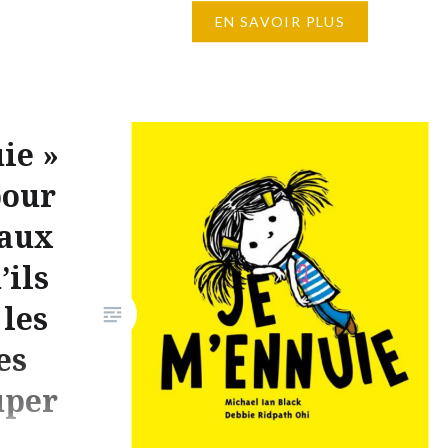
EN SAVOIR PLUS
amoureux des livres. Short
Edition Jeunesse Il s’agit d’un
site communautaire qui réunit
de nombreux livres pour les
enfants et ados de 8 à 12 ans.
ie »
Avec son grand frère Short
pour
Edition, ils proposent
 aux
gratuitement 35 000 oeuvres
issues de 4800 auteurs.
’ils
L’originalité est le format…
 les
es
uper