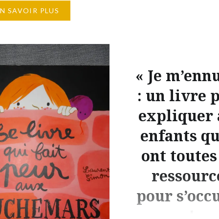
EN SAVOIR PLUS
et leurs auteurs ainsi
ques kamishibai qui
 hommage aux conteurs
e la lecture un spectacle
s chez Gründ (playlist) 7
« Je m’ennu
hez Didier Jeunesse
: un livre 
) 11 albums chez l’École
expliquer
irs 5 histoire…
enfants qu
ont toutes
ressourc
pour s’occ
!