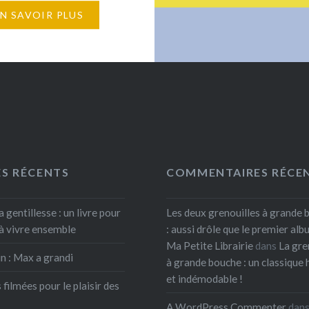
limard Jeunesse. Le yeti
EN SAVOIR PLUS
» joue les conteurs avec
, en faisant ainsi
r à nos enfants des
unesse ! Il y a déjà près
vres à découvrir et à
er chez…
ES RÉCENTS
COMMENTAIRES RÉCE
a gentillesse : un livre pour
Les deux grenouilles à grande 
à vivre ensemble
: aussi drôle que le premier albu
Ma Petite Librairie
dans
La gre
n : Max a grandi
à grande bouche : un classique 
et indémodable !
 filmées pour le plaisir des
A WordPress Commenter
dan