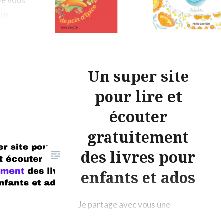
Je vous
ous
in de
ctures
Un super site
pour lire et
écouter
gratuitement
des livres pour
enfants et ados
Je partage avec vous une
superbe découverte pour les