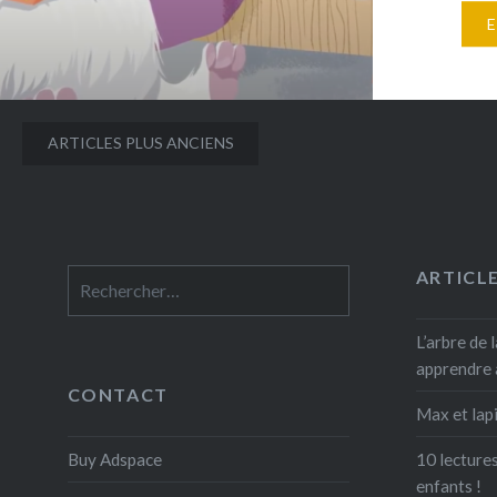
avec Gal
« Yetili 
ses amies
découvri
albums je
Navigation
ARTICLES PLUS ANCIENS
de 100 li
des
retrouv
articles
ARTICL
Rechercher :
L’arbre de l
apprendre 
CONTACT
Max et lapi
Buy Adspace
10 lectures
enfants !