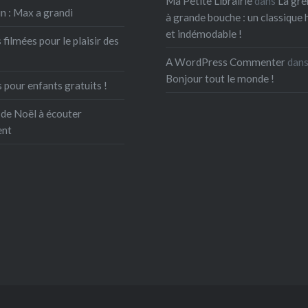
Ma Petite Librairie
dans
La gre
n : Max a grandi
à grande bouche : un classique 
et indémodable !
 filmées pour le plaisir des
A WordPress Commenter
dan
Bonjour tout le monde !
 pour enfants gratuits !
 de Noël à écouter
ent