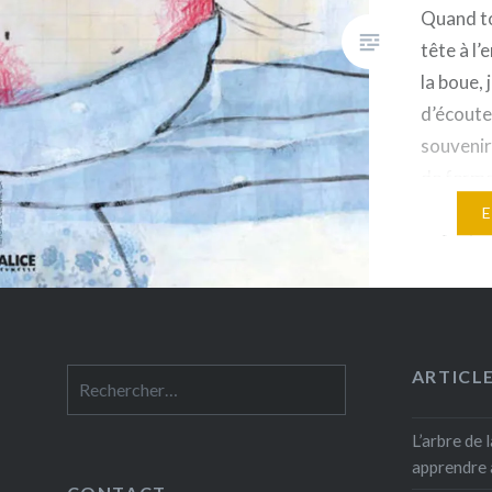
Quand tou
tête à l’
la boue, 
d’écouter
souvenir
de ferme
maman m
enfants 
vague-à-l
blues… P
émotion, 
ARTICL
Rechercher :
L’arbre de l
apprendre 