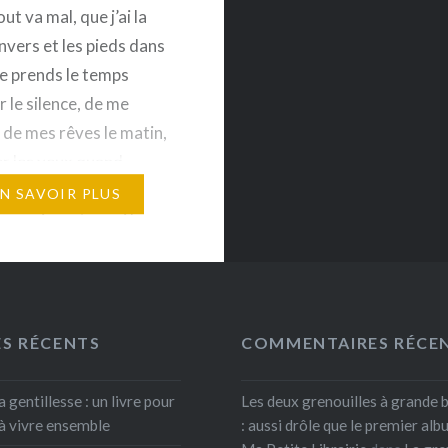
t va mal, que j’ai la
envers et les pieds dans
je prends le temps
 le silence, de me
 de mes rêves le matin,
r les yeux quand
’embrasse… Les
EN SAVOIR PLUS
connaissent aussi le
’âme, la tristesse, le
our traverser cette
il est essentiel…
ES RÉCENTS
COMMENTAIRES RÉCE
a gentillesse : un livre pour
Les deux grenouilles à grande 
à vivre ensemble
: aussi drôle que le premier albu