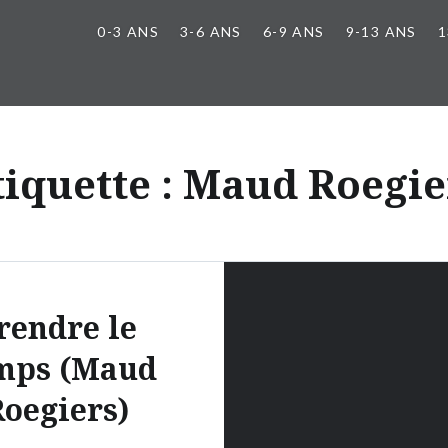
0-3 ANS
3-6 ANS
6-9 ANS
9-13 ANS
1
tiquette :
Maud Roegie
rendre le
mps (Maud
oegiers)