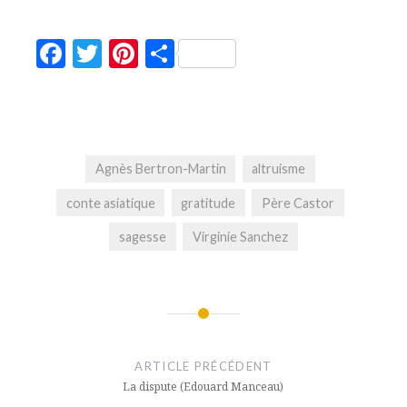
Facebook
Twitter
Pinterest
Partager
Agnès Bertron-Martin
altruisme
conte asiatique
gratitude
Père Castor
sagesse
Virginie Sanchez
Navigation
de
ARTICLE PRÉCÉDENT
l’article
La dispute (Edouard Manceau)