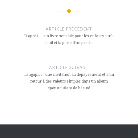
Navigation
de
ARTICLE PRÉCÉDENT
l’article
Et après… : un livre sensible pour les enfants sur le
deuil et la perte d’un proche
ARTICLE SUIVANT
Tangapico : une invitation au dépaysement et à un
retour à des valeurs simples dans un album
époustouflant de beauté