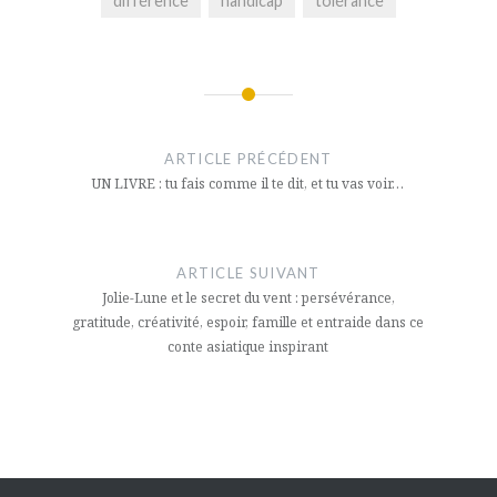
différence
handicap
tolérance
Navigation
de
ARTICLE PRÉCÉDENT
l’article
UN LIVRE : tu fais comme il te dit, et tu vas voir…
ARTICLE SUIVANT
Jolie-Lune et le secret du vent : persévérance,
gratitude, créativité, espoir, famille et entraide dans ce
conte asiatique inspirant