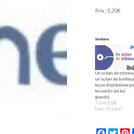
Prix : 5,20€
Similaire
Un océan de tristes
un océan de bonheur
leçon d’optimisme p
les petits (et les
grands)
7 avril 2018
Dans "0-3 ans"
Faceb
Twi