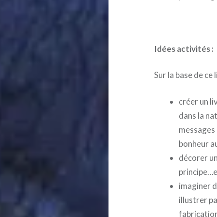
Idées activités :
Sur la base de ce 
créer un l
dans la na
messages p
bonheur au 
décorer un
principe…e
imaginer de
illustrer p
fabrication