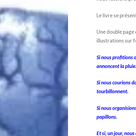
Le livre se présent
Une double page 
illustrations sur 
Si nous profitions 
annoncent la pluie
Si nous courions da
tourbillonnent.
Si nous organision
papillons.
Et si, un jour, nou