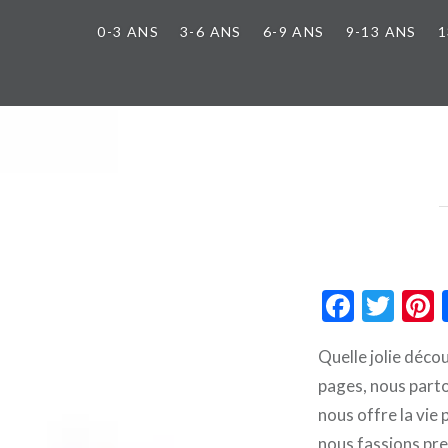
0-3 ANS
3-6 ANS
6-9 ANS
9-13 ANS
1
Faceb
Twi
Quelle jolie décou
pages, nous parto
nous offre la vie
nous fassions pre