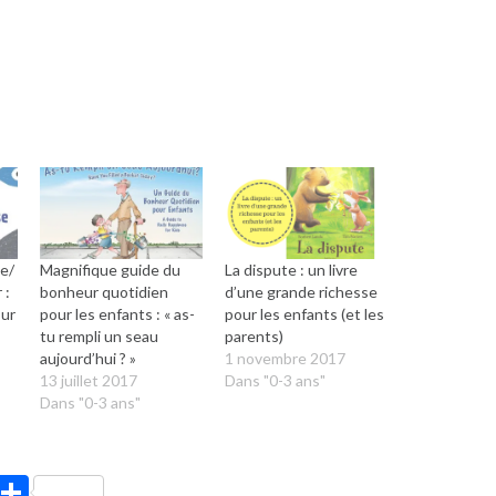
se/
Magnifique guide du
La dispute : un livre
 :
bonheur quotidien
d’une grande richesse
our
pour les enfants : « as-
pour les enfants (et les
tu rempli un seau
parents)
aujourd’hui ? »
1 novembre 2017
13 juillet 2017
Dans "0-3 ans"
Dans "0-3 ans"
ook
tter
Pinterest
Partager