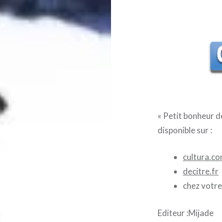
« Petit bonheur d
disponible sur :
cultura.c
decitre.fr
chez votre 
Editeur :Mijade