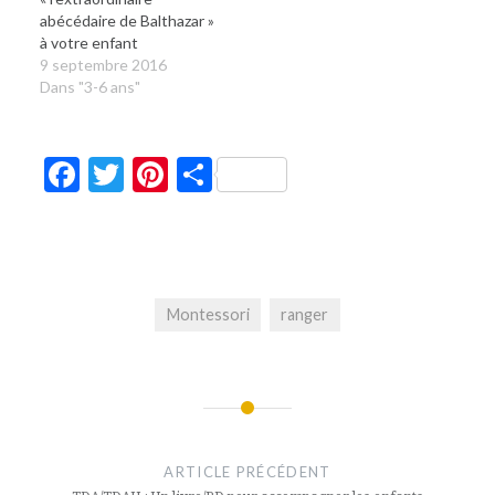
abécédaire de Balthazar »
à votre enfant
9 septembre 2016
Dans "3-6 ans"
Facebook
Twitter
Pinterest
Partager
Montessori
ranger
Navigation
de
ARTICLE PRÉCÉDENT