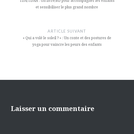
l’article
TDA/TDAH : Un livre/BD pour accompagner les enfants
et sensibiliser le plus grand nombre
ARTICLE SUIVANT
« Qui a volé le soleil ? » : Un conte et des postures de
yoga pour vaincre les peurs des enfants
Laisser un commentaire