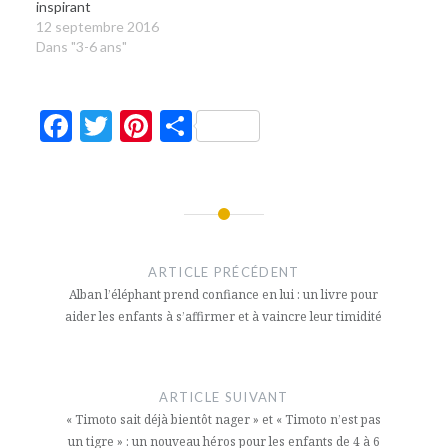
inspirant
12 septembre 2016
Dans "3-6 ans"
Facebook
Twitter
Pinterest
Partager
Navigation
de
ARTICLE PRÉCÉDENT
l’article
Alban l’éléphant prend confiance en lui : un livre pour
aider les enfants à s’affirmer et à vaincre leur timidité
ARTICLE SUIVANT
« Timoto sait déjà bientôt nager » et « Timoto n’est pas
un tigre » : un nouveau héros pour les enfants de 4 à 6