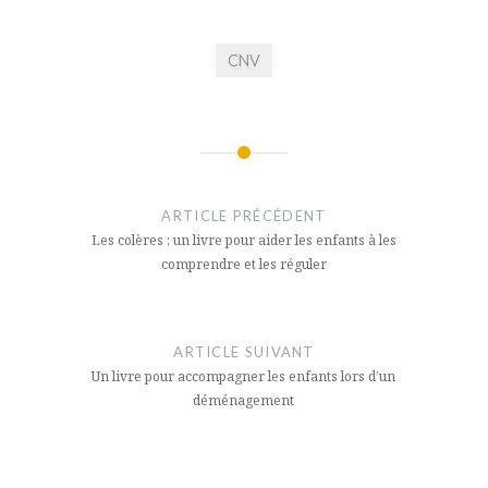
CNV
Navigation
de
ARTICLE PRÉCÉDENT
l’article
Les colères : un livre pour aider les enfants à les
comprendre et les réguler
ARTICLE SUIVANT
Un livre pour accompagner les enfants lors d’un
déménagement