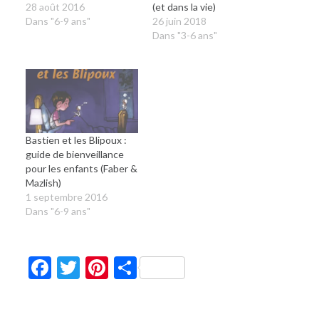
28 août 2016
(et dans la vie)
Dans "6-9 ans"
26 juin 2018
Dans "3-6 ans"
Bastien et les Blipoux :
guide de bienveillance
pour les enfants (Faber &
Mazlish)
1 septembre 2016
Dans "6-9 ans"
Facebook
Twitter
Pinterest
Partager