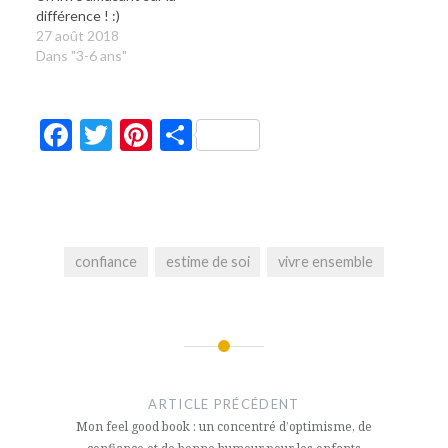
différence ! :)
27 août 2018
Dans "3-6 ans"
Facebook
Twitter
Pinterest
Partager
confiance
estime de soi
vivre ensemble
Navigation
de
ARTICLE PRÉCÉDENT
l’article
Mon feel good book : un concentré d’optimisme, de