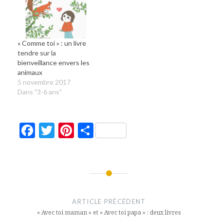
« Comme toi » : un livre
tendre sur la
bienveillance envers les
animaux
5 novembre 2017
Dans "3-6 ans"
Facebook
Twitter
Pinterest
Partager
Navigation
de
ARTICLE PRÉCÉDENT
l’article
« Avec toi maman » et « Avec toi papa » : deux livres