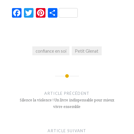
Facebook
Twitter
Pinterest
Partager
confiance en soi
Petit Glenat
Navigation
de
ARTICLE PRÉCÉDENT
l’article
Silence la violence ! Un livre indispensable pour mieux
vivre ensemble
ARTICLE SUIVANT