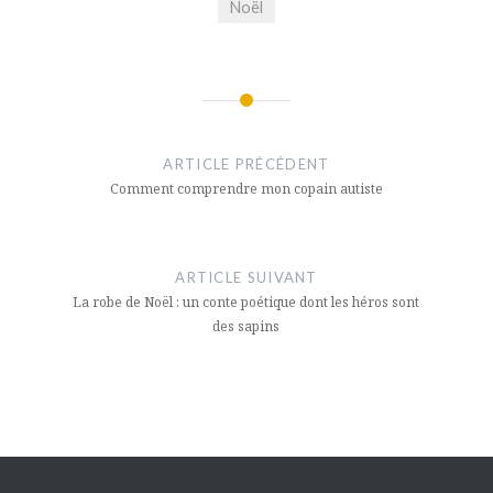
Noël
Navigation
de
ARTICLE PRÉCÉDENT
l’article
Comment comprendre mon copain autiste
ARTICLE SUIVANT
La robe de Noël : un conte poétique dont les héros sont
des sapins