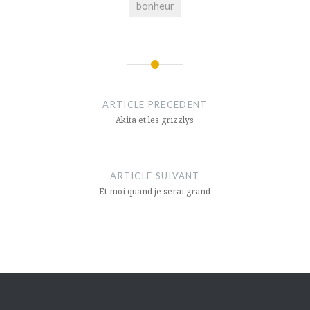
bonheur
Navigation
de
ARTICLE PRÉCÉDENT
l’article
Akita et les grizzlys
ARTICLE SUIVANT
Et moi quand je serai grand